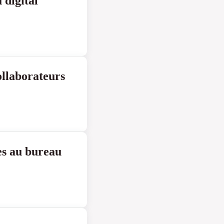
 digital
ollaborateurs
es au bureau