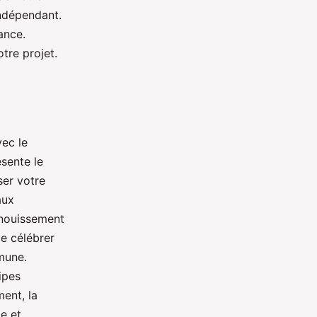
indépendant.
ance.
tre projet.
vec le
sente le
ser votre
aux
anouissement
e célébrer
mmune.
ipes
ent, la
e et