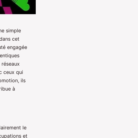
une simple
 dans cet
auté engagée
hentiques
s réseaux
c ceux qui
omotion, ils
ribue à
lairement le
cupations et