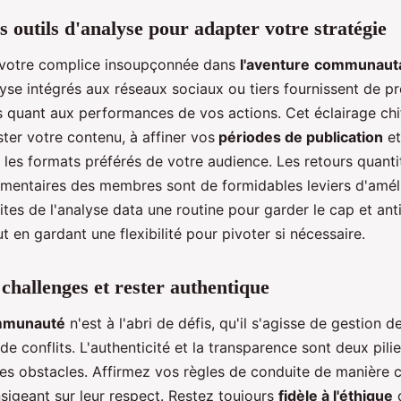
es outils d'analyse pour adapter votre stratégie
 votre complice insoupçonnée dans
l'aventure
communauta
lyse intégrés aux réseaux sociaux ou tiers fournissent de p
s quant aux performances de vos actions. Cet éclairage chi
ster votre contenu, à affiner vos
périodes de publication
et
es formats préférés de votre audience. Les retours quantita
mentaires des membres sont de formidables leviers d'amél
ites de l'analyse data une routine pour garder le cap et anti
ut en gardant une flexibilité pour pivoter si nécessaire.
 challenges et rester authentique
mmunauté
n'est à l'abri de défis, qu'il s'agisse de gestion d
e conflits. L'authenticité et la transparence sont deux pili
s obstacles. Affirmez vos règles de conduite de manière cl
sigeant sur leur respect. Restez toujours
fidèle à l'éthique
d