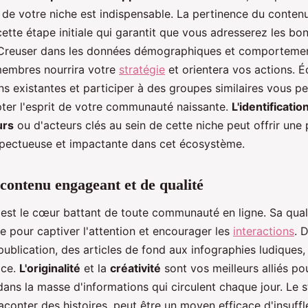
 de votre niche est indispensable. La pertinence du conte
tte étape initiale qui garantit que vous adresserez les bo
Creuser dans les données démographiques et comportemen
membres nourrira votre
stratégie
et orientera vos actions. É
s existantes et participer à des groupes similaires vous p
pter l'esprit de votre communauté naissante.
L'identificatio
urs
ou d'acteurs clés au sein de cette niche peut offrir une
spectueuse et impactante dans cet écosystème.
contenu engageant et de qualité
est le cœur battant de toute communauté en ligne. Sa quali
e pour captiver l'attention et encourager les
interactions
. D
ublication, des articles de fond aux infographies ludiques,
ace.
L'originalité
et la
créativité
sont vos meilleurs alliés po
ns la masse d'informations qui circulent chaque jour. Le st
raconter des histoires, peut être un moyen efficace d'insuff