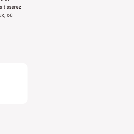
 tisserez
ux, où