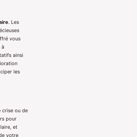
ire
. Les
récieuses
ffré vous
 à
tifs ainsi
ioration
ciper les
e crise ou de
ers pour
aire, et
e votre