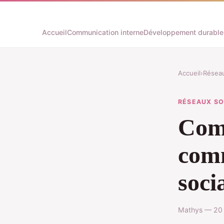
Accueil
Communication interne
Développement durable
Accueil
›
Réseau
RÉSEAUX S
Comm
comm
soci
Mathys — 20 f