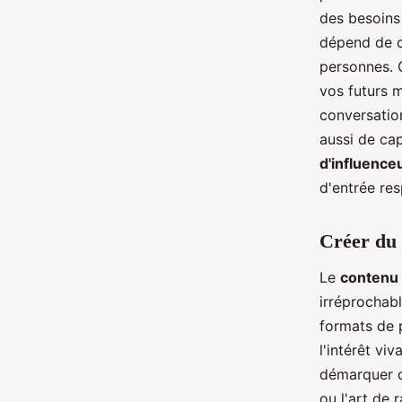
des besoins
dépend de ce
personnes. 
vos futurs 
conversation
aussi de ca
d'influence
d'entrée re
Créer du 
Le
contenu
irréprochabl
formats de p
l'intérêt viv
démarquer da
ou l'art de 