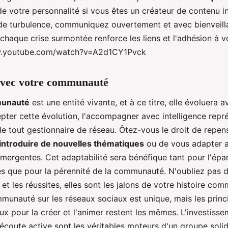
e votre personnalité si vous êtes un créateur de contenu 
de turbulence, communiquez ouvertement et avec bienveill
haque crise surmontée renforce les liens et l'adhésion à vo
w.youtube.com/watch?v=A2d1CY1Pvck
avec votre communauté
unauté
est une entité vivante, et à ce titre, elle évoluera a
pter cette évolution, l'accompagner avec intelligence repré
de tout gestionnaire de réseau. Ôtez-vous le droit de repen
introduire de nouvelles thématiques
ou de vous adapter 
mergentes. Cet adaptabilité sera bénéfique tant pour l'ép
 que pour la pérennité de la communauté. N'oubliez pas d
s et les réussites, elles sont les jalons de votre histoire co
unauté sur les réseaux sociaux est unique, mais les princ
 pour la créer et l'animer restent les mêmes. L'investissem
'écoute active sont les véritables moteurs d'un groupe solid