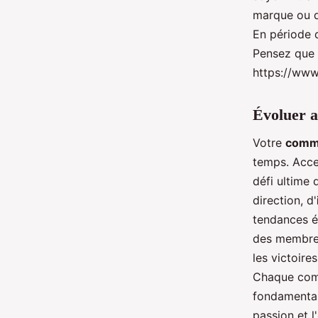
marque ou d
En période 
Pensez que c
https://ww
Évoluer 
Votre
comm
temps. Acce
défi ultime 
direction, d'
tendances é
des membres
les victoire
Chaque comm
fondamentaux
passion et l