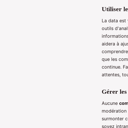
Utiliser l
La data est
outils d'ana
information
aidera à aju
comprendre l
que les com
continue. Fa
attentes, to
Gérer les
Aucune
co
modération d
surmonter ce
soyez intran