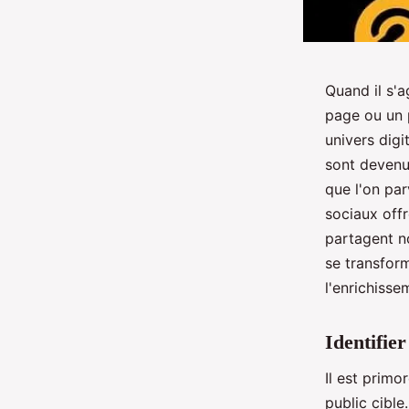
Quand il s'a
page ou un p
univers digi
sont devenue
que l'on par
sociaux off
partagent no
se transfor
l'enrichissem
Identifie
Il est primo
public cibl