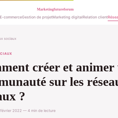
E-commerce
Gestion de projet
Marketing digital
Relation client
Résea
x sociaux
OCIAUX
ent créer et animer
unauté sur les résea
aux ?
évrier 2022 — 4 min de lecture