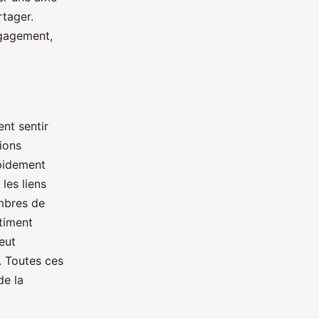
rtager.
ngagement,
nt sentir
tions
apidement
les liens
mbres de
ntiment
eut
. Toutes ces
de la