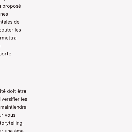
nu proposé
nnes
tales de
couter les
ermettra
n
 porte
té doit être
iversifier les
 maintiendra
ur vous
orytelling,
ler une âme